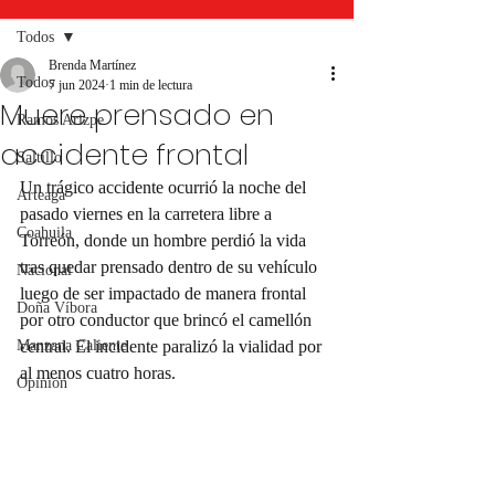
Todos
Brenda Martínez
Todos
7 jun 2024
1 min de lectura
Muere prensado en
Ramos Arizpe
accidente frontal
Saltillo
Un trágico accidente ocurrió la noche del 
Arteaga
pasado viernes en la carretera libre a 
Coahuila
Torreón, donde un hombre perdió la vida 
tras quedar prensado dentro de su vehículo 
Nacional
luego de ser impactado de manera frontal 
Doña Víbora
por otro conductor que brincó el camellón 
Manzana Caliente
central. El incidente paralizó la vialidad por 
al menos cuatro horas.
Opinión