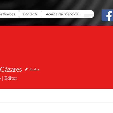
asificados
Contacto
Acerca de nosotros...
 Cázares
Escritor
 | Editor