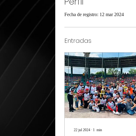
Perfil
Fecha de registro: 12 mar 2024
Entradas
22 jul 2024
∙
1
min