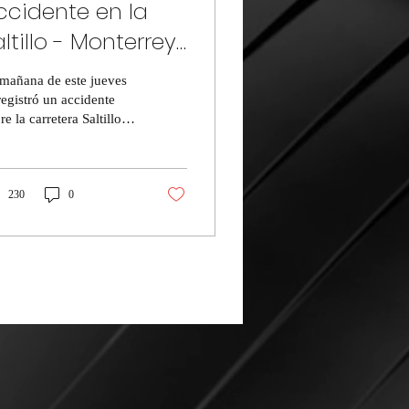
ccidente en la
altillo - Monterrey
nvolucra a tres
mañana de este jueves
ehículos
registró un accidente
re la carretera Saltillo -
terrey, cerca de la
resa Deacero, donde se
ron...
230
0