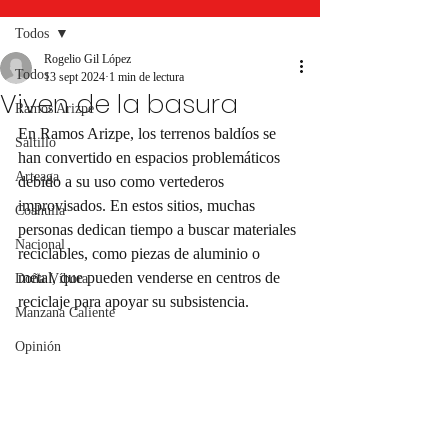
Todos
Rogelio Gil López
Todos
13 sept 2024
1 min de lectura
Viven de la basura
Ramos Arizpe
En Ramos Arizpe, los terrenos baldíos se 
Saltillo
han convertido en espacios problemáticos 
Arteaga
debido a su uso como vertederos 
improvisados. En estos sitios, muchas 
Coahuila
personas dedican tiempo a buscar materiales 
Nacional
reciclables, como piezas de aluminio o 
metal, que pueden venderse en centros de 
Doña Víbora
reciclaje para apoyar su subsistencia.
Manzana Caliente
Opinión