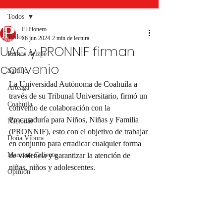
Todos
El Pionero
Todos
26 jun 2024
2 min de lectura
UAC y PRONNIF firman
Ramos Arizpe
convenio
Saltillo
La Universidad Autónoma de Coahuila a 
Arteaga
través de su Tribunal Universitario, firmó un 
Coahuila
convenio de colaboración con la 
Procuraduría para Niños, Niñas y Familia 
Nacional
(PRONNIF), esto con el objetivo de trabajar 
Doña Víbora
en conjunto para erradicar cualquier forma 
Manzana Caliente
de violencia y garantizar la atención de 
niñas, niños y adolescentes.
Opinión