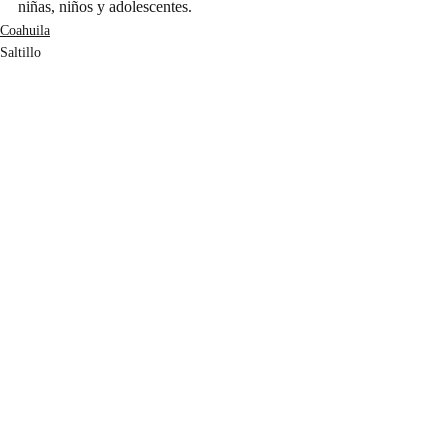
niñas, niños y adolescentes.
Coahuila
Saltillo
Entradas recientes
Ver todo