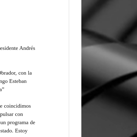
residente Andrés 
brador, con la 
ngo Esteban 
a”
ue coincidimos 
pulsar con 
 un programa de 
Estado. Estoy 