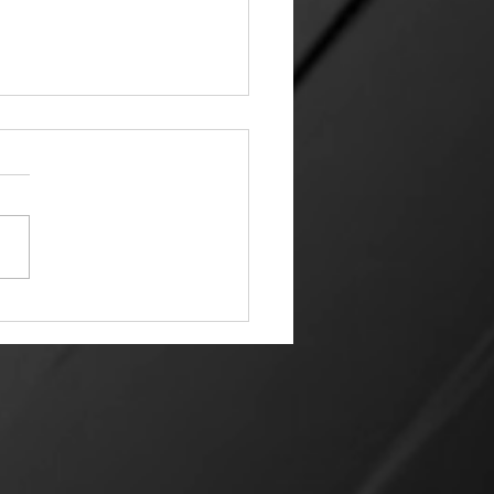
18 años de prisión al
ino del hijo de
erto Moreira,
obernador de Coahuila