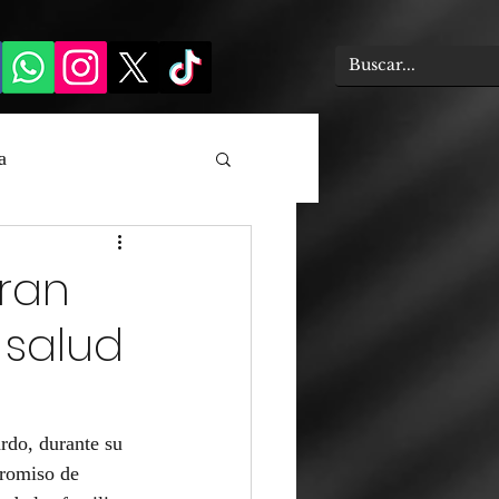
a
ran
 salud
rdo, durante su 
promiso de 