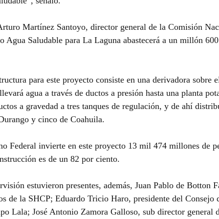
aludable”, señaló.
Arturo Martínez Santoyo, director general de la Comisión Nac
to Agua Saludable para La Laguna abastecerá a un millón 600 
tructura para este proyecto consiste en una derivadora sobre e
levará agua a través de ductos a presión hasta una planta pota
uctos a gravedad a tres tanques de regulación, y de ahí distrib
 Durango y cinco de Coahuila.
o Federal invierte en este proyecto 13 mil 474 millones de pe
nstrucción es de un 82 por ciento.
rvisión estuvieron presentes, además, Juan Pablo de Botton F
os de la SHCP; Eduardo Tricio Haro, presidente del Consejo 
po Lala; José Antonio Zamora Galloso, sub director general d