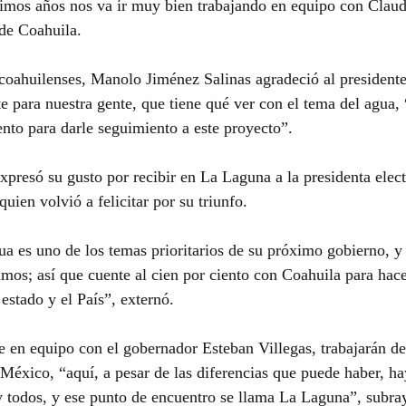
ximos años nos va ir muy bien trabajando en equipo con Clau
de Coahuila.
coahuilenses, Manolo Jiménez Salinas agradeció al president
te para nuestra gente, que tiene qué ver con el tema del agua,
ento para darle seguimiento a este proyecto”.
expresó su gusto por recibir en La Laguna a la presidenta elec
ien volvió a felicitar por su triunfo.
ua es uno de los temas prioritarios de su próximo gobierno, y
mos; así que cuente al cien por ciento con Coahuila para hace
estado y el País”, externó.
 en equipo con el gobernador Esteban Villegas, trabajarán de
México, “aquí, a pesar de las diferencias que puede haber, ha
y todos, y ese punto de encuentro se llama La Laguna”, subra