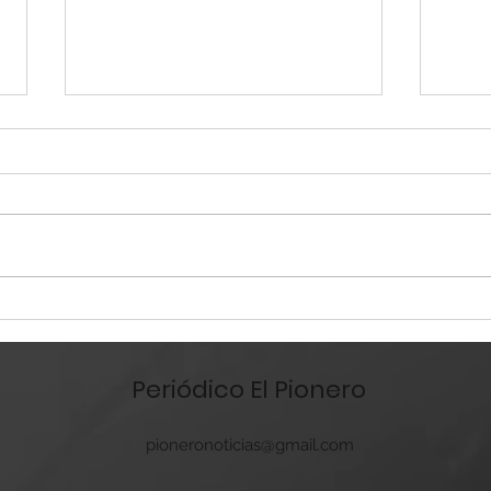
Responde bien programa
Dan 
de minisplits a bajo costo
ases
en Coahuila
Humb
Periódico El Pionero
exg
pioneronoticias@gmail.com