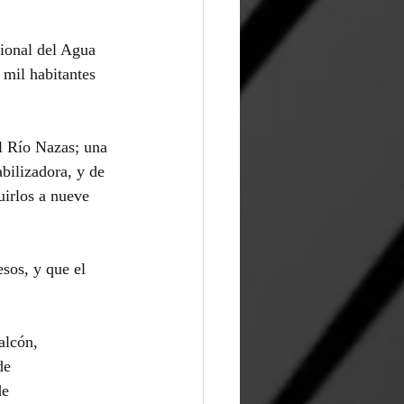
ional del Agua 
mil habitantes 
l Río Nazas; una 
bilizadora, y de 
uirlos a nueve 
sos, y que el 
alcón, 
de 
e 