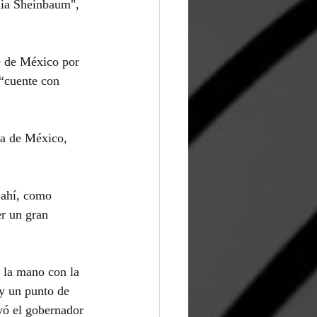
dia Sheinbaum", 
e de México por 
 “cuente con 
ta de México, 
 ahí, como 
r un gran 
 la mano con la 
y un punto de 
yó el gobernador 