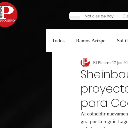
Noticias de hoy
Cl
Todos
Ramos Arizpe
Saltil
Manzana Caliente
El Pionero
17 jun 20
Opinió
Sheinba
proyecto
para Co
Al coincidir nuevamen
gira por la región Lag