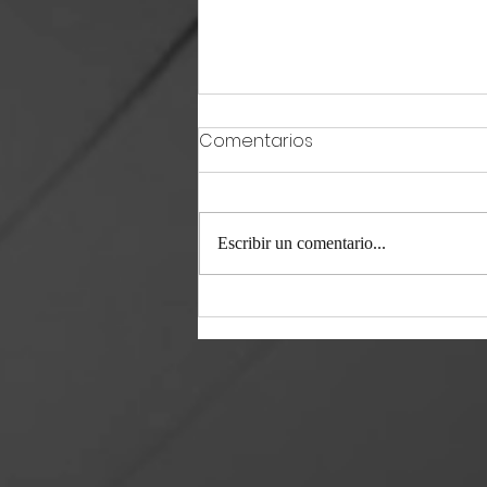
Comentarios
Escribir un comentario...
Mujer sobrevive 4 días
atrapada en un arroyo de
la Sierra Zapalinamé