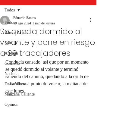
Todos
Eduardo Santos
Todos
19 ago 2024
1 min de lectura
Se queda dormido al
Ramos Arizpe
volante y pone en riesgo
Saltillo
a 29 trabajadores
Arteaga
Conducía cansado, así que por un momento 
Coahuila
se quedó dormido al volante y terminó 
Nacional
saliendo del camino, quedando a la orilla de 
la carretera a punto de volcar, la mañana de 
Doña Víbora
este lunes.
Manzana Caliente
Opinión