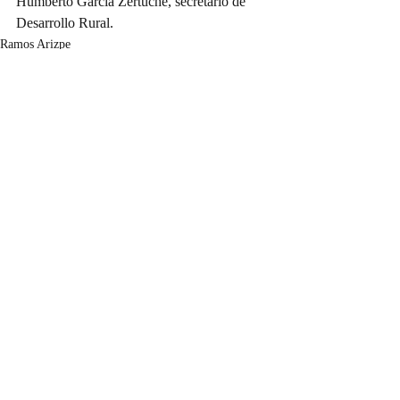
Humberto García Zertuche, secretario de 
Desarrollo Rural.
Ramos Arizpe
Entradas recientes
Ver todo