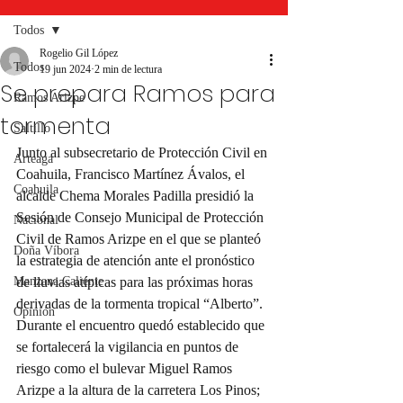
Todos
Rogelio Gil López
Todos
19 jun 2024
2 min de lectura
Se prepara Ramos para
Ramos Arizpe
tormenta
Saltillo
Junto al subsecretario de Protección Civil en 
Arteaga
Coahuila, Francisco Martínez Ávalos, el 
Coahuila
alcalde Chema Morales Padilla presidió la 
Sesión de Consejo Municipal de Protección 
Nacional
Civil de Ramos Arizpe en el que se planteó 
Doña Víbora
la estrategia de atención ante el pronóstico 
Manzana Caliente
de lluvias atípicas para las próximas horas 
derivadas de la tormenta tropical “Alberto”.
Opinión
Durante el encuentro quedó establecido que 
se fortalecerá la vigilancia en puntos de 
riesgo como el bulevar Miguel Ramos 
Arizpe a la altura de la carretera Los Pinos; 