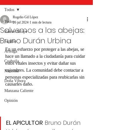
Todos
Rogelio Gil López
Todos
26 jul 2024
1 min de lectura
Salvemos a las abejas:
Ramos Arizpe
Bruno Durán Urbina
Saltillo
En un esfuerzo por proteger a las abejas, se 
Arteaga
hace un llamado a la ciudadanía para cuidar 
Coahuila
estos vitales insectos y evitar dañar sus 
enjambres. La comunidad debe contactar a 
Nacional
personas especializadas para reubicarlas sin 
Doña Víbora
causarles daño.
Manzana Caliente
Opinión
EL APICULTOR
 Bruno Durán 