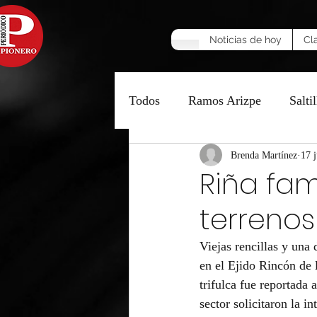
Noticias de hoy
Cl
Todos
Ramos Arizpe
Saltil
Manzana Caliente
Brenda Martínez
Opinió
17 
Riña fam
terrenos
Viejas rencillas y una 
en el Ejido Rincón de 
trifulca fue reportada 
sector solicitaron la i