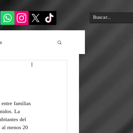
a
 entre familias 
nidos. La 
bitantes del 
a al menos 20 