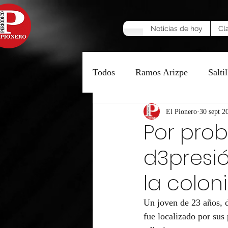
Noticias de hoy
Cl
Todos
Ramos Arizpe
Saltil
Manzana Caliente
El Pionero
30 sept 2
Opinió
Por pro
d3presió
la colon
Un joven de 23 años, d
fue localizado por sus