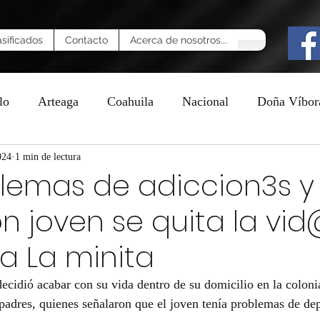
asificados
Contacto
Acerca de nosotros...
lo
Arteaga
Coahuila
Nacional
Doña Víbor
024
n
1 min de lectura
blemas de adiccion3s y
n joven se quita la vi
ia La minita
ecidió acabar con su vida dentro de su domicilio en la coloni
 padres, quienes señalaron que el joven tenía problemas de de