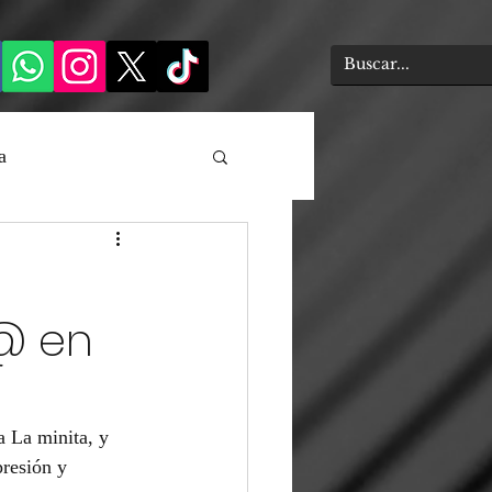
a
d@ en
a La minita, y 
presión y 