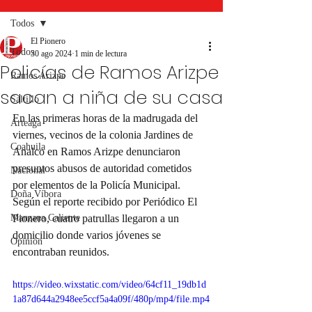
Todos
El Pionero
Todos
30 ago 2024
1 min de lectura
Policías de Ramos Arizpe
Ramos Arizpe
sacan a niña de su casa
Saltillo
En las primeras horas de la madrugada del 
Arteaga
viernes, vecinos de la colonia Jardines de 
Coahuila
Analco en Ramos Arizpe denunciaron 
presuntos abusos de autoridad cometidos 
Nacional
por elementos de la Policía Municipal. 
Doña Víbora
Según el reporte recibido por Periódico El 
Manzana Caliente
Pionero, cuatro patrullas llegaron a un 
domicilio donde varios jóvenes se 
Opinión
encontraban reunidos.
https://video.wixstatic.com/video/64cf11_19db1d
1a87d644a2948ee5ccf5a4a09f/480p/mp4/file.mp4