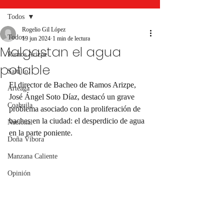
Todos
Rogelio Gil López
Todos
19 jun 2024
1 min de lectura
Malgastan el agua
Ramos Arizpe
potable
Saltillo
El director de Bacheo de Ramos Arizpe, 
Arteaga
José Ángel Soto Díaz, destacó un grave 
Coahuila
problema asociado con la proliferación de 
baches en la ciudad: el desperdicio de agua 
Nacional
en la parte poniente.
Doña Víbora
Manzana Caliente
Opinión