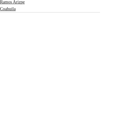
Ramos Arizpe
Coahuila
Entradas recientes
Ver todo