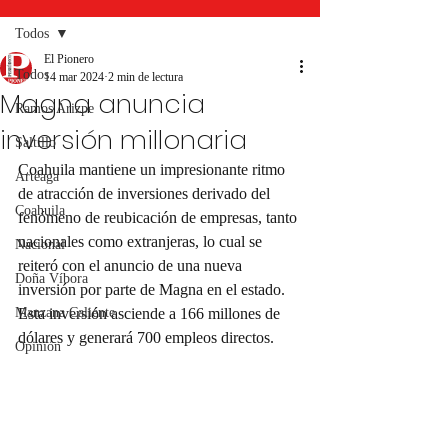
Todos
El Pionero
Todos
14 mar 2024
2 min de lectura
Magna anuncia
Ramos Arizpe
inversión millonaria
Saltillo
Coahuila mantiene un impresionante ritmo 
Arteaga
de atracción de inversiones derivado del 
Coahuila
fenómeno de reubicación de empresas, tanto 
nacionales como extranjeras, lo cual se 
Nacional
reiteró con el anuncio de una nueva 
Doña Víbora
inversión por parte de Magna en el estado. 
Manzana Caliente
Esta inversión asciende a 166 millones de 
dólares y generará 700 empleos directos.
Opinión