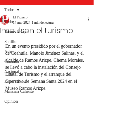
Todos
El Pionero
Todos
14 mar 2024
1 min de lectura
Impulsan el turismo
Ramos Arizpe
Saltillo
En un evento presidido por el gobernador 
Arteaga
de Coahuila, Manolo Jiménez Salinas, y el 
alcalde de Ramos Arizpe, Chema Morales, 
Coahuila
se llevó a cabo la instalación del Consejo 
Nacional
Estatal de Turismo y el arranque del 
Operativo de Semana Santa 2024 en el 
Doña Víbora
Museo Ramos Arizpe.
Manzana Caliente
Opinión