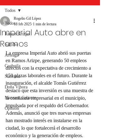
Todos
Rogelio Gil López
Todos
18 feb 2025
1 min de lectura
Imperial Auto abre en
Ramos Arizpe
Ramos
Saltillo
La empresa Imperial Auto abrió sus puertas 
Arteaga
en Ramos Arizpe, generando 50 empleos 
Coahuila
directos con la expectativa de crecimiento a 
150 plazas laborales en el futuro. Durante la 
Nacional
inauguración, el alcalde Tomás Gutiérrez 
Doña Víbora
destacó que esta inversión es una muestra de 
Manzana Caliente
la confianza empresarial en el municipio, 
impulsada por el respaldo del Gobernador.
Opinión
Además, anunció que tres nuevas empresas 
han mostrado interés en instalarse en la 
ciudad, lo que fortalecerá el desarrollo 
económico y la generación de empleos. 