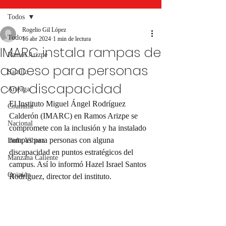
Todos
Rogelio Gil López
Todos
16 abr 2024
1 min de lectura
IMARC instala rampas de
Ramos Arizpe
acceso para personas
Saltillo
con discapacidad
Arteaga
El Instituto Miguel Ángel Rodríguez 
Coahuila
Calderón (IMARC) en Ramos Arizpe se 
Nacional
compromete con la inclusión y ha instalado 
rampas para personas con alguna 
Doña Víbora
discapacidad en puntos estratégicos del 
Manzana Caliente
campus. Así lo informó Hazel Israel Santos 
Opinión
Rodríguez, director del instituto.