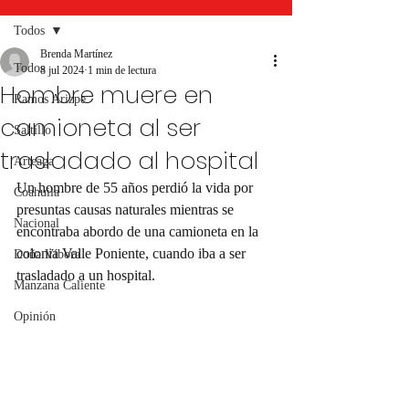
Todos
Brenda Martínez
Todos
8 jul 2024
1 min de lectura
Hombre muere en
Ramos Arizpe
camioneta al ser
Saltillo
trasladado al hospital
Arteaga
Un hombre de 55 años perdió la vida por 
Coahuila
presuntas causas naturales mientras se 
Nacional
encontraba abordo de una camioneta en la 
colonia Valle Poniente, cuando iba a ser 
Doña Víbora
trasladado a un hospital.
Manzana Caliente
Opinión