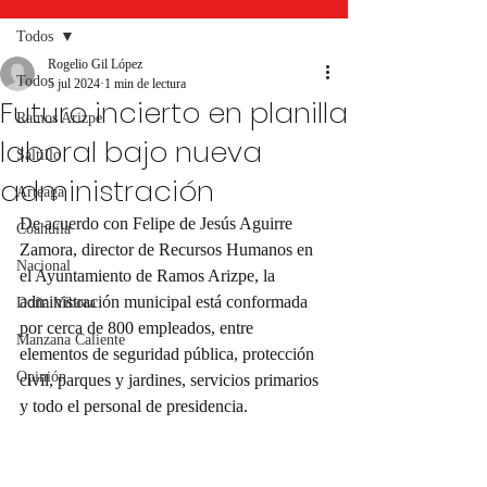
Todos
Rogelio Gil López
Todos
5 jul 2024
1 min de lectura
Futuro incierto en planilla
Ramos Arizpe
laboral bajo nueva
Saltillo
administración
Arteaga
De acuerdo con Felipe de Jesús Aguirre 
Coahuila
Zamora, director de Recursos Humanos en 
Nacional
el Ayuntamiento de Ramos Arizpe, la 
administración municipal está conformada 
Doña Víbora
por cerca de 800 empleados, entre 
Manzana Caliente
elementos de seguridad pública, protección 
Opinión
civil, parques y jardines, servicios primarios 
y todo el personal de presidencia.