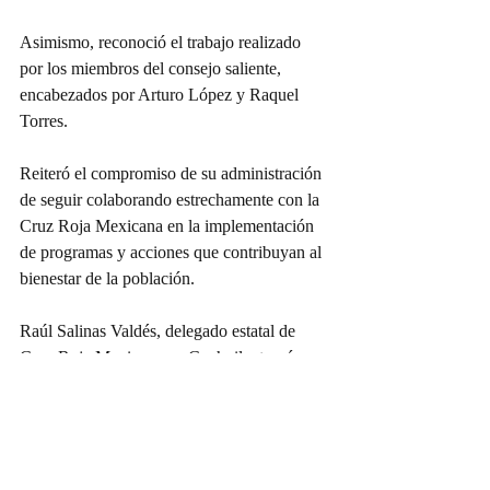
Asimismo, reconoció el trabajo realizado 
por los miembros del consejo saliente, 
encabezados por Arturo López y Raquel 
Torres.
Reiteró el compromiso de su administración 
de seguir colaborando estrechamente con la 
Cruz Roja Mexicana en la implementación 
de programas y acciones que contribuyan al 
bienestar de la población.
Raúl Salinas Valdés, delegado estatal de 
Cruz Roja Mexicana en Coahuila, tomó 
protesta al presidente Sergio Pérez Jiménez, 
y a la presidenta Gloria Flores de Pérez, así 
como a los nuevos consejeros.
Coahuila