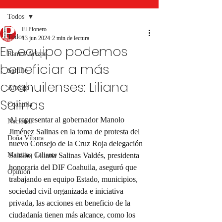
Todos
El Pionero
Todos
13 jun 2024
2 min de lectura
En equipo podemos
Ramos Arizpe
beneficiar a más
Saltillo
coahuilenses: Liliana
Arteaga
Salinas
Coahuila
Al representar al gobernador Manolo 
Nacional
Jiménez Salinas en la toma de protesta del 
Doña Víbora
nuevo Consejo de la Cruz Roja delegación 
Manzana Caliente
Saltillo, Liliana Salinas Valdés, presidenta 
honoraria del DIF Coahuila, aseguró que 
Opinión
trabajando en equipo Estado, municipios, 
sociedad civil organizada e iniciativa 
privada, las acciones en beneficio de la 
ciudadanía tienen más alcance, como los 