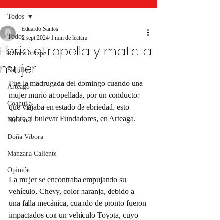
Todos
Eduardo Santos
Todos
2 sept 2024
1 min de lectura
Ebrio atropella y mata a
Ramos Arizpe
mujer
Saltillo
Fue la madrugada del domingo cuando una 
Arteaga
mujer murió atropellada, por un conductor 
Coahuila
que viajaba en estado de ebriedad, esto 
sobre el bulevar Fundadores, en Arteaga. 
Nacional
Doña Víbora
Manzana Caliente
Opinión
La mujer se encontraba empujando su 
vehículo, Chevy, color naranja, debido a 
una falla mecánica, cuando de pronto fueron 
impactados con un vehículo Toyota, cuyo 