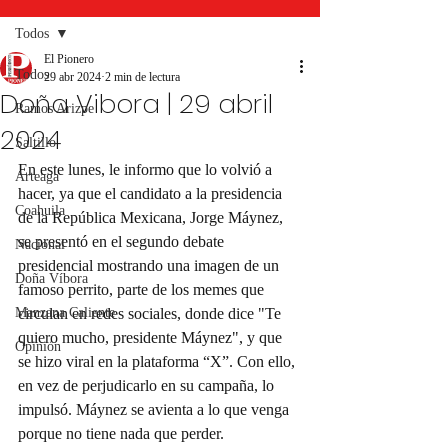
Todos
El Pionero
Todos
29 abr 2024
2 min de lectura
Doña Vibora | 29 abril
Ramos Arizpe
2024
Saltillo
En este lunes, le informo que lo volvió a 
Arteaga
hacer, ya que el candidato a la presidencia 
Coahuila
de la República Mexicana, Jorge Máynez, 
se presentó en el segundo debate 
Nacional
presidencial mostrando una imagen de un 
Doña Víbora
famoso perrito, parte de los memes que 
Manzana Caliente
circulan en redes sociales, donde dice "Te 
quiero mucho, presidente Máynez", y que 
Opinión
se hizo viral en la plataforma “X”. Con ello, 
en vez de perjudicarlo en su campaña, lo 
impulsó. Máynez se avienta a lo que venga 
porque no tiene nada que perder.