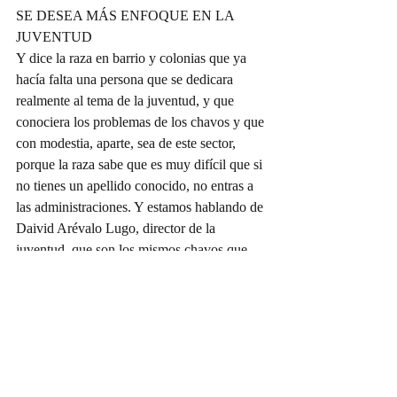
SE DESEA MÁS ENFOQUE EN LA 
JUVENTUD
Y dice la raza en barrio y colonias que ya 
hacía falta una persona que se dedicara 
realmente al tema de la juventud, y que 
conociera los problemas de los chavos y que 
con modestia, aparte, sea de este sector, 
porque la raza sabe que es muy difícil que si 
no tienes un apellido conocido, no entras a 
las administraciones. Y estamos hablando de 
Daivid Arévalo Lugo, director de la 
juventud, que son los mismos chavos que 
dicen que sacará adelante su encargo. 
Asegura la raza que nunca habían tenido un 
representante en el municipio de tanto peso 
como Deivid, porque algunos solamente 
fueron llamarada de petate, como el Charly 
Rodríguez, que no solamente entre los 