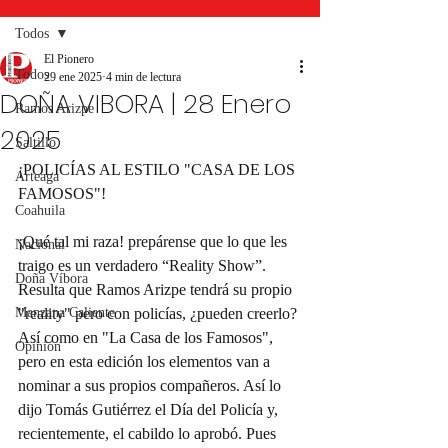
Todos
El Pionero
Todos
29 ene 2025
4 min de lectura
DOÑA VIBORA | 28 Enero
Ramos Arizpe
2025
Saltillo
¡POLICÍAS AL ESTILO "CASA DE LOS 
Arteaga
FAMOSOS"!
Coahuila
¡Qué tal mi raza! prepárense que lo que les 
Nacional
traigo es un verdadero “Reality Show”. 
Doña Víbora
Resulta que Ramos Arizpe tendrá su propio 
Manzana Caliente
"reality" pero con policías, ¿pueden creerlo? 
Así como en "La Casa de los Famosos", 
Opinión
pero en esta edición los elementos van a 
nominar a sus propios compañeros. Así lo 
dijo Tomás Gutiérrez el Día del Policía y, 
recientemente, el cabildo lo aprobó. Pues 