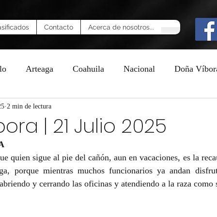
asificados
Contacto
Acerca de nosotros...
lo
Arteaga
Coahuila
Nacional
Doña Víbor
25
n
2 min de lectura
ora | 21 Julio 2025
A
ue quien sigue al pie del cañón, aun en vacaciones, es la reca
aga, porque mientras muchos funcionarios ya andan disfrut
abriendo y cerrando las oficinas y atendiendo a la raza como s