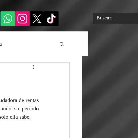
a
udadora de rentas 
ando su periodo 
olo ella sabe.