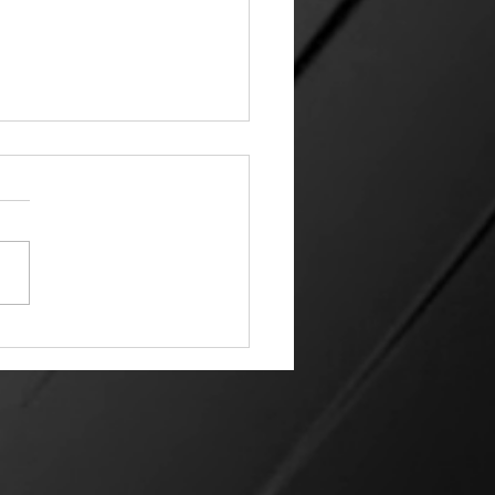
 Víbora | 14 07 26