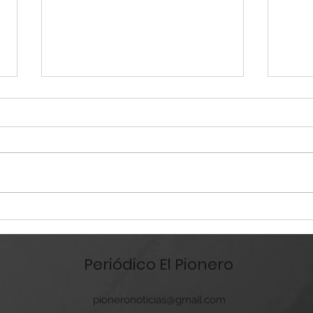
Doña
Doña Víbora / 15 07 26
Periódico El Pionero
pioneronoticias@gmail.com