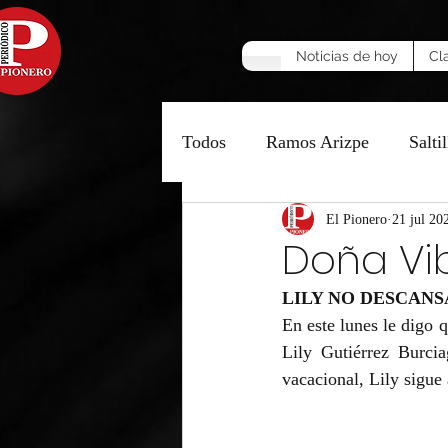
Noticias de hoy
Cl
Todos
Ramos Arizpe
Saltil
Manzana Caliente
El Pionero
21 jul 20
Opinió
Doña Vib
LILY NO DESCANS
En este lunes le digo q
Lily Gutiérrez Burci
vacacional, Lily sigue 