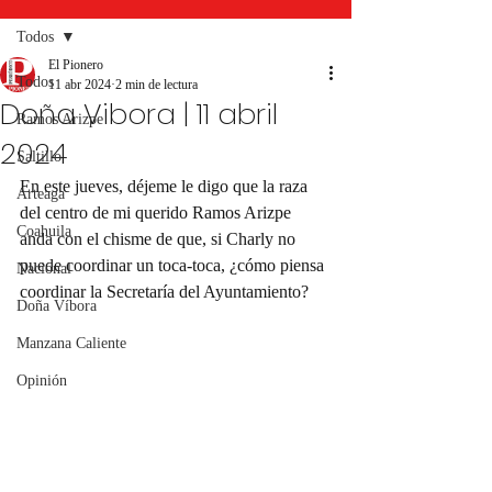
Todos
El Pionero
Todos
11 abr 2024
2 min de lectura
Doña Vibora | 11 abril
Ramos Arizpe
2024
Saltillo
En este jueves, déjeme le digo que la raza 
Arteaga
del centro de mi querido Ramos Arizpe 
Coahuila
anda con el chisme de que, si Charly no 
puede coordinar un toca-toca, ¿cómo piensa 
Nacional
coordinar la Secretaría del Ayuntamiento?
Doña Víbora
Manzana Caliente
Opinión