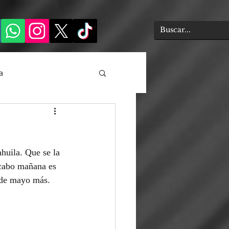
a
huila. Que se la 
 cabo mañana es 
 de mayo más.