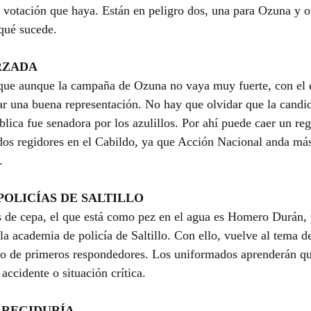
a votación que haya. Están en peligro dos, una para Ozuna y o
qué sucede.
RZADA
 que aunque la campaña de Ozuna no vaya muy fuerte, con el e
r una buena representación. No hay que olvidar que la candid
lica fue senadora por los azulillos. Por ahí puede caer un reg
dos regidores en el Cabildo, ya que Acción Nacional anda más
.
POLICÍAS DE SALTILLO
 de cepa, el que está como pez en el agua es Homero Durán, 
la academia de policía de Saltillo. Con ello, vuelve al tema d
cto de primeros respondedores. Los uniformados aprenderán q
accidente o situación crítica.
 REGIDURÍA