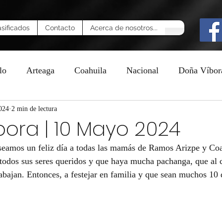
asificados
Contacto
Acerca de nosotros...
lo
Arteaga
Coahuila
Nacional
Doña Víbor
024
n
2 min de lectura
ora | 10 Mayo 2024
eseamos un feliz día a todas las mamás de Ramos Arizpe y Coa
 todos sus seres queridos y que haya mucha pachanga, que al
abajan. Entonces, a festejar en familia y que sean muchos 10