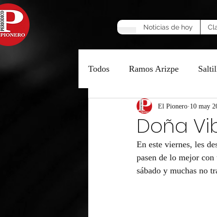
Noticias de hoy
Cl
Todos
Ramos Arizpe
Saltil
Manzana Caliente
El Pionero
10 may 2
Opinió
Doña Vib
En este viernes, les d
pasen de lo mejor con
sábado y muchas no tr