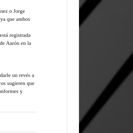
nez o Jorge 
 ya que ambos 
stá registrada 
de Aarón en la 
darle un revés a 
cos sugieren que 
onformes y 