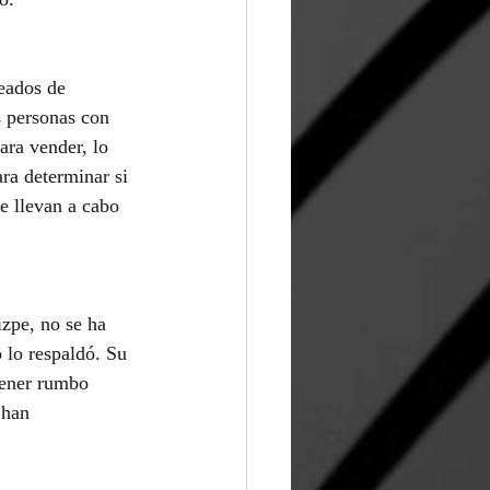
eados de 
s personas con 
ara vender, lo 
ara determinar si 
e llevan a cabo 
zpe, no se ha 
 lo respaldó. Su 
tener rumbo 
 han 