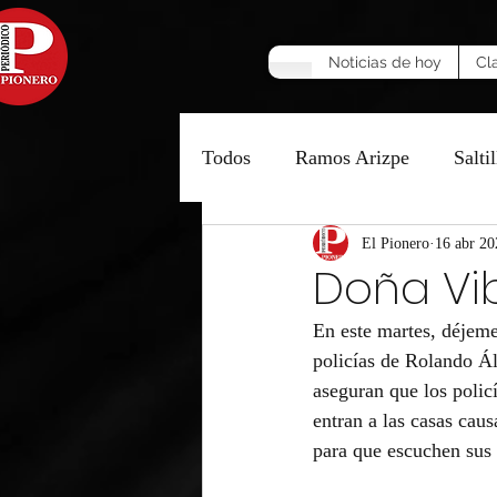
Noticias de hoy
Cl
Todos
Ramos Arizpe
Saltil
Manzana Caliente
El Pionero
16 abr 20
Opinió
Doña Vib
En este martes, déjeme
policías de Rolando Ál
aseguran que los polic
entran a las casas cau
para que escuchen sus 