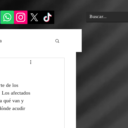
a
te de los 
. Los afectados 
a qué van y 
dónde acudir 