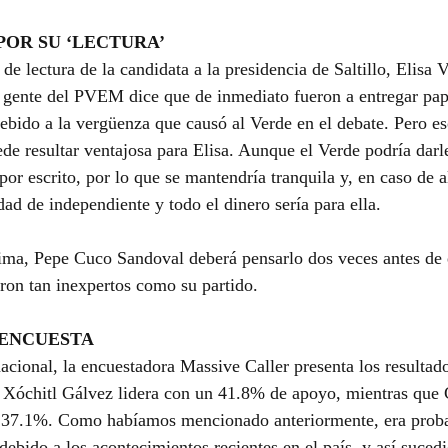
OR SU ‘LECTURA’
 de lectura de la candidata a la presidencia de Saltillo, Elisa V
 gente del PVEM dice que de inmediato fueron a entregar pape
debido a la vergüenza que causó al Verde en el debate. Pero es
de resultar ventajosa para Elisa. Aunque el Verde podría darle
por escrito, por lo que se mantendría tranquila y, en caso de 
idad de independiente y todo el dinero sería para ella.
ima, Pepe Cuco Sandoval deberá pensarlo dos veces antes de e
aron tan inexpertos como su partido.
 ENCUESTA
nacional, la encuestadora Massive Caller presenta los resultad
 Xóchitl Gálvez lidera con un 41.8% de apoyo, mientras que 
 37.1%. Como habíamos mencionado anteriormente, era proba
ebido a los acontecimientos recientes en el país, y así sucedi