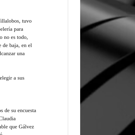
illalobos, tuvo 
lería para 
o no es todo, 
 de baja, en el 
alcanzar una 
legir a sus 
os de su encuesta 
Claudia 
ble que Gálvez 
ó.