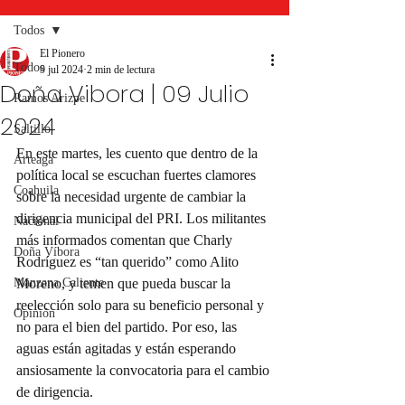
Todos
El Pionero
Todos
9 jul 2024
2 min de lectura
Doña Vibora | 09 Julio
Ramos Arizpe
2024
Saltillo
En este martes, les cuento que dentro de la 
Arteaga
política local se escuchan fuertes clamores 
Coahuila
sobre la necesidad urgente de cambiar la 
dirigencia municipal del PRI. Los militantes 
Nacional
más informados comentan que Charly 
Doña Víbora
Rodríguez es “tan querido” como Alito 
Manzana Caliente
Moreno, y temen que pueda buscar la 
reelección solo para su beneficio personal y 
Opinión
no para el bien del partido. Por eso, las 
aguas están agitadas y están esperando 
ansiosamente la convocatoria para el cambio 
de dirigencia.