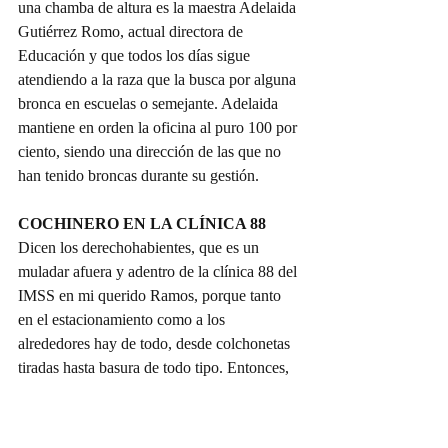
una chamba de altura es la maestra Adelaida 
Gutiérrez Romo, actual directora de 
Educación y que todos los días sigue 
atendiendo a la raza que la busca por alguna 
bronca en escuelas o semejante. Adelaida 
mantiene en orden la oficina al puro 100 por 
ciento, siendo una dirección de las que no 
han tenido broncas durante su gestión.
COCHINERO EN LA CLÍNICA 88
Dicen los derechohabientes, que es un 
muladar afuera y adentro de la clínica 88 del 
IMSS en mi querido Ramos, porque tanto 
en el estacionamiento como a los 
alrededores hay de todo, desde colchonetas 
tiradas hasta basura de todo tipo. Entonces, 
aunque no es su bronca, hacen el llamado a 
César Flores Jiménez para que mande a su 
raza de Servicios Primarios a que recojan el 