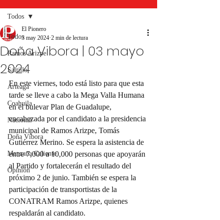
Todos
El Pionero
Todos
3 may 2024
2 min de lectura
Doña Vibora | 03 mayo
Ramos Arizpe
2024
Saltillo
En este viernes, todo está listo para que esta 
Arteaga
tarde se lleve a cabo la Mega Valla Humana 
Coahuila
en el bulevar Plan de Guadalupe, 
encabezada por el candidato a la presidencia 
Nacional
municipal de Ramos Arizpe, Tomás 
Doña Víbora
Gutiérrez Merino. Se espera la asistencia de 
Manzana Caliente
entre 7,000 a 10,000 personas que apoyarán 
al Partido y fortalecerán el resultado del 
Opinión
próximo 2 de junio. También se espera la 
participación de transportistas de la 
CONATRAM Ramos Arizpe, quienes 
respaldarán al candidato.