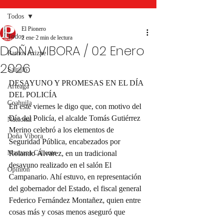
Todos
El Pionero
Todos
2 ene
2 min de lectura
DOÑA VIBORA / 02 Enero
Ramos Arizpe
2026
Saltillo
DESAYUNO Y PROMESAS EN EL DÍA 
Arteaga
DEL POLICÍA
Coahuila
En este viernes le digo que, con motivo del 
Día del Policía, el alcalde Tomás Gutiérrez 
Nacional
Merino celebró a los elementos de 
Doña Víbora
Seguridad Pública, encabezados por 
Manzana Caliente
Rolando Álvarez, en un tradicional 
desayuno realizado en el salón El 
Opinión
Campanario. Ahí estuvo, en representación 
del gobernador del Estado, el fiscal general 
Federico Fernández Montañez, quien entre 
cosas más y cosas menos aseguró que 