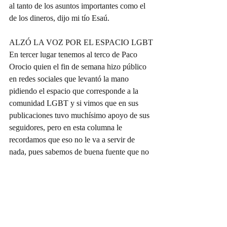
al tanto de los asuntos importantes como el 
de los dineros, dijo mi tío Esaú.
ALZÓ LA VOZ POR EL ESPACIO LGBT
En tercer lugar tenemos al terco de Paco 
Orocio quien el fin de semana hizo público 
en redes sociales que levantó la mano 
pidiendo el espacio que corresponde a la 
comunidad LGBT y si vimos que en sus 
publicaciones tuvo muchísimo apoyo de sus 
seguidores, pero en esta columna le 
recordamos que eso no le va a servir de 
nada, pues sabemos de buena fuente que no 
va a ser tomado en cuenta, tiene más 
posibilidades en otros colores.
LOS QUE VAN DE REGRESO
Pero ahí no acaba todo pues en radio pasillo 
se escucha muy fuerte el regreso de Dulce 