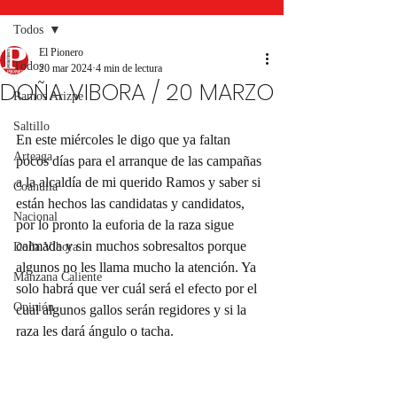
Todos
El Pionero
Todos
20 mar 2024
4 min de lectura
DOÑA VIBORA / 20 MARZO
Ramos Arizpe
Saltillo
En este miércoles le digo que ya faltan 
Arteaga
pocos días para el arranque de las campañas 
a la alcaldía de mi querido Ramos y saber si 
Coahuila
están hechos las candidatas y candidatos, 
Nacional
por lo pronto la euforia de la raza sigue 
calmada y sin muchos sobresaltos porque 
Doña Víbora
algunos no les llama mucho la atención. Ya 
Manzana Caliente
solo habrá que ver cuál será el efecto por el 
Opinión
cual algunos gallos serán regidores y si la 
raza les dará ángulo o tacha.