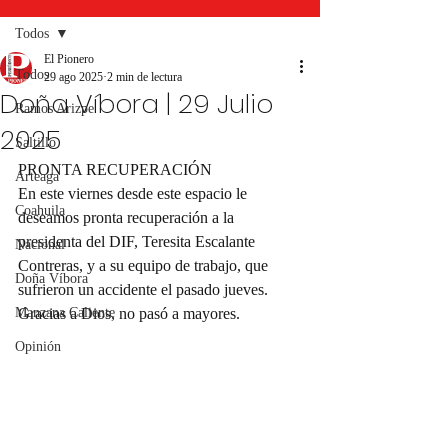
Todos
El Pionero
Todos
29 ago 2025
2 min de lectura
Doña Víbora | 29 Julio
Ramos Arizpe
2025
Saltillo
PRONTA RECUPERACIÓN
Arteaga
En este viernes desde este espacio le 
Coahuila
deseamos pronta recuperación a la 
presidenta del DIF, Teresita Escalante 
Nacional
Contreras, y a su equipo de trabajo, que 
Doña Víbora
sufrieron un accidente el pasado jueves. 
Manzana Caliente
Gracias a Dios, no pasó a mayores.
Opinión