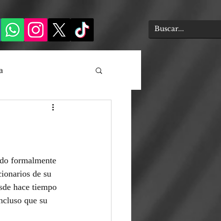
a
ado formalmente 
ionarios de su 
sde hace tiempo 
ncluso que su 