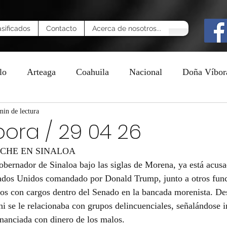
asificados
Contacto
Acerca de nosotros...
lo
Arteaga
Coahuila
Nacional
Doña Víbor
n
min de lectura
ora / 29 04 26
OCHE EN SINALOA
ernador de Sinaloa bajo las siglas de Morena, ya está acus
tados Unidos comandado por Donald Trump, junto a otros func
nos con cargos dentro del Senado en la bancada morenista. De
hi se le relacionaba con grupos delincuenciales, señalándose i
nanciada con dinero de los malos.