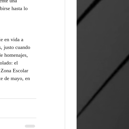
ente una 
irse hasta lo 
e en vida a 
, justo cuando 
de homenajes, 
olado: el 
 Zona Escolar 
te de mayo, en 