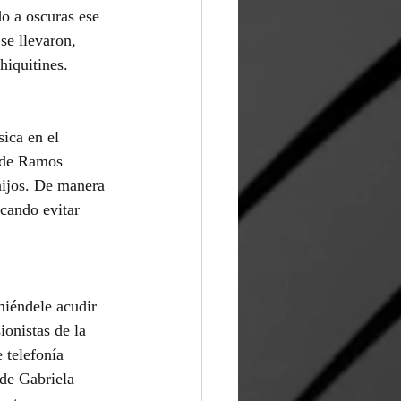
do a oscuras ese 
se llevaron, 
hiquitines.
ica en el 
a de Ramos 
hijos. De manera 
scando evitar 
miéndele acudir 
onistas de la 
 telefonía 
 de Gabriela 