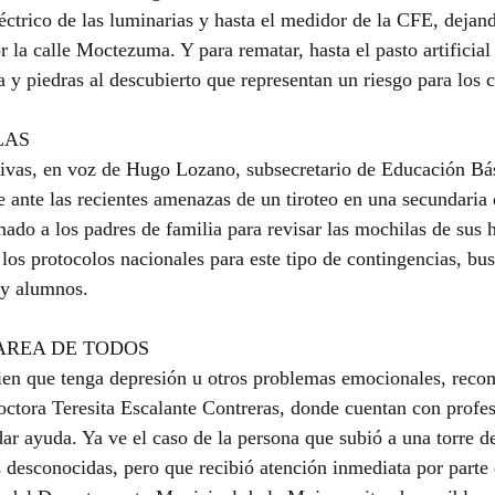
léctrico de las luminarias y hasta el medidor de la CFE, dejan
r la calle Moctezuma. Y para rematar, hasta el pasto artificial 
a y piedras al descubierto que representan un riesgo para los c
LAS
ivas, en voz de Hugo Lozano, subsecretario de Educación Bás
 ante las recientes amenazas de un tiroteo en una secundari
mado a los padres de familia para revisar las mochilas de sus 
 los protocolos nacionales para este tipo de contingencias, bu
 y alumnos.
AREA DE TODOS
ien que tenga depresión u otros problemas emocionales, reco
doctora Teresita Escalante Contreras, donde cuentan con profesi
ar ayuda. Ya ve el caso de la persona que subió a una torre de
s desconocidas, pero que recibió atención inmediata por parte