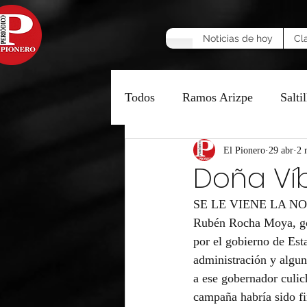
Noticias de hoy
Cl
Todos
Ramos Arizpe
Saltil
Manzana Caliente
El Pionero
29 abr
Opinió
2 
Doña Víb
SE LE VIENE LA N
Rubén Rocha Moya, gob
por el gobierno de Es
administración y algu
a ese gobernador culic
campaña habría sido fi