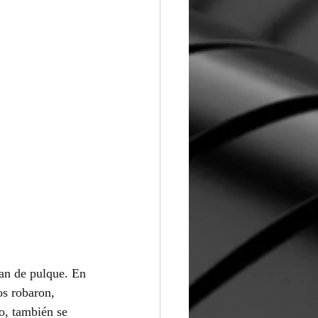
pan de pulque. En 
os robaron, 
o, también se 