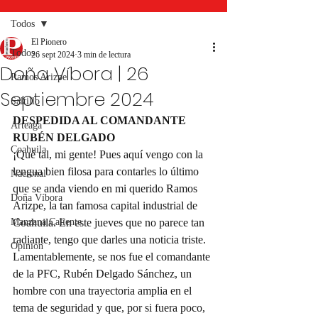
Todos
El Pionero
Todos
26 sept 2024
3 min de lectura
Doña Víbora | 26
Ramos Arizpe
Septiembre 2024
Saltillo
DESPEDIDA AL COMANDANTE 
Arteaga
RUBÉN DELGADO
Coahuila
¡Qué tal, mi gente! Pues aquí vengo con la 
lengua bien filosa para contarles lo último 
Nacional
que se anda viendo en mi querido Ramos 
Doña Víbora
Arizpe, la tan famosa capital industrial de 
Manzana Caliente
Coahuila. En este jueves que no parece tan 
radiante, tengo que darles una noticia triste. 
Opinión
Lamentablemente, se nos fue el comandante 
de la PFC, Rubén Delgado Sánchez, un 
hombre con una trayectoria amplia en el 
tema de seguridad y que, por si fuera poco, 