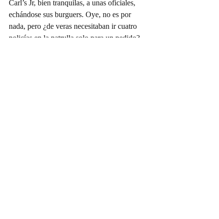
Carl’s Jr, bien tranquilas, a unas oficiales, 
echándose sus burguers. Oye, no es por 
nada, pero ¿de veras necesitaban ir cuatro 
policías en la patrulla solo para un pedido? 
¡Qué bárbaras! A eso llamo yo "seguridad 
pública" de primer nivel... ¡Pero pa' las 
hamburguesas, claro!
Así que, mi gente, así andan las cosas en 
Ramos. Ya sabe, uno aquí nomás viendo 
cómo la ciudad se mueve, mientras los que 
deberían cuidarnos andan en lo suyo, ¡con 
todo y catsup!
Doña Víbora