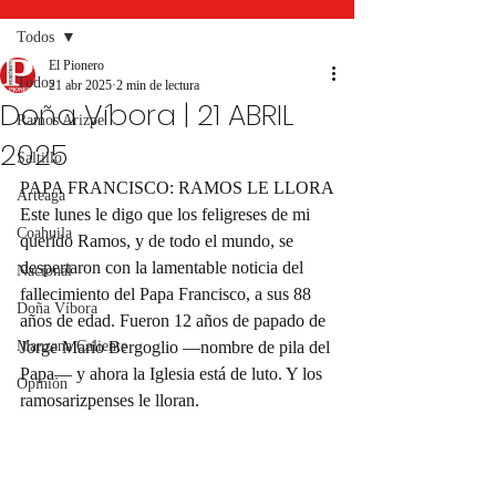
Todos
El Pionero
Todos
21 abr 2025
2 min de lectura
Doña Víbora | 21 ABRIL
Ramos Arizpe
2025
Saltillo
PAPA FRANCISCO: RAMOS LE LLORA
Arteaga
Este lunes le digo que los feligreses de mi 
Coahuila
querido Ramos, y de todo el mundo, se 
despertaron con la lamentable noticia del 
Nacional
fallecimiento del Papa Francisco, a sus 88 
Doña Víbora
años de edad. Fueron 12 años de papado de 
Manzana Caliente
Jorge Mario Bergoglio —nombre de pila del 
Papa— y ahora la Iglesia está de luto. Y los 
Opinión
ramosarizpenses le lloran.