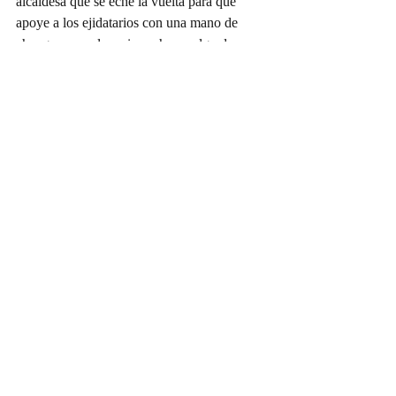
alcaldesa que se eche la vuelta para que 
apoye a los ejidatarios con una mano de 
chango, para el camino y hacer algo de 
estacionamiento. Y claro, dicen los 
habitantes que ellos jalan, pero que los 
apoyen con la máquina, porque es el único 
lugar en Arteaga con cascada de agua dulce.
Doña Víbora
Entradas recientes
Ver todo