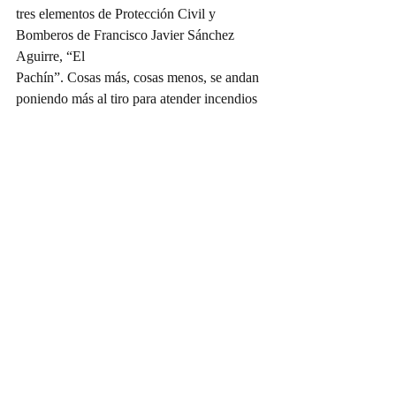
tres elementos de Protección Civil y 
Bomberos de Francisco Javier Sánchez 
Aguirre, “El
Pachín”. Cosas más, cosas menos, se andan 
poniendo más al tiro para atender incendios 
de autos eléctricos o a gasolina en las 
carreteras.
DE REGRESO A COMPARTIR
Entonces, el lunes que regresen a la tierra 
del pan de pulque, pues empezarán a decirle 
a sus compañeros cómo va a estar la tirada 
para atender esos siniestros.
Doña Víbora