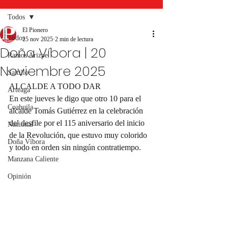
Todos
El Pionero
Todos
25 nov 2025
2 min de lectura
Doña Víbora | 20
Ramos Arizpe
Noviembre 2025
Saltillo
ALCALDE A TODO DAR
Arteaga
En este jueves le digo que otro 10 para el 
Coahuila
alcalde Tomás Gutiérrez en la celebración 
del desfile por el 115 aniversario del inicio 
Nacional
de la Revolución, que estuvo muy colorido 
Doña Víbora
y todo en orden sin ningún contratiempo.
Manzana Caliente
Opinión