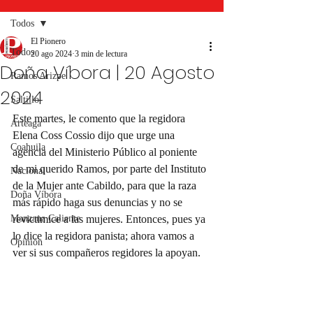
Todos
El Pionero
Todos
20 ago 2024
3 min de lectura
Doña Víbora | 20 Agosto
Ramos Arizpe
2024
Saltillo
Este martes, le comento que la regidora 
Arteaga
Elena Coss Cossio dijo que urge una 
Coahuila
agencia del Ministerio Público al poniente 
de mi querido Ramos, por parte del Instituto 
Nacional
de la Mujer ante Cabildo, para que la raza 
Doña Víbora
más rápido haga sus denuncias y no se 
Manzana Caliente
revictimice a las mujeres. Entonces, pues ya 
lo dice la regidora panista; ahora vamos a 
Opinión
ver si sus compañeros regidores la apoyan.