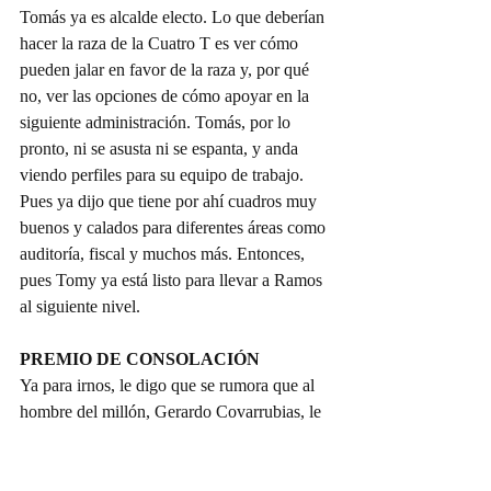
Tomás ya es alcalde electo. Lo que deberían 
hacer la raza de la Cuatro T es ver cómo 
pueden jalar en favor de la raza y, por qué 
no, ver las opciones de cómo apoyar en la 
siguiente administración. Tomás, por lo 
pronto, ni se asusta ni se espanta, y anda 
viendo perfiles para su equipo de trabajo. 
Pues ya dijo que tiene por ahí cuadros muy 
buenos y calados para diferentes áreas como 
auditoría, fiscal y muchos más. Entonces, 
pues Tomy ya está listo para llevar a Ramos 
al siguiente nivel.
PREMIO DE CONSOLACIÓN
Ya para irnos, le digo que se rumora que al 
hombre del millón, Gerardo Covarrubias, le 
van a dar premio de consolación, como 
alguna delegación federal, y dicen los 
allegados que está pidiendo la de la Fiscalía 