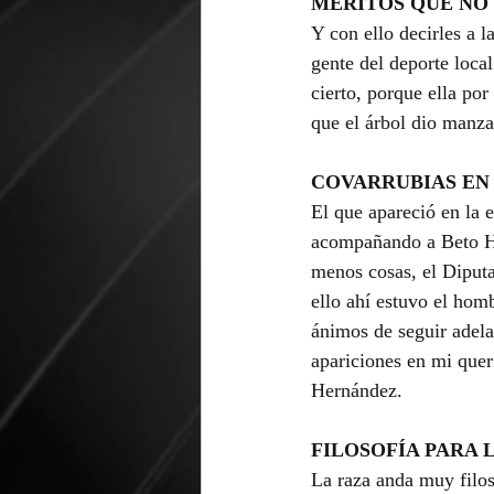
MÉRITOS QUE NO
Y con ello decirles a 
gente del deporte loca
cierto, porque ella po
que el árbol dio manzan
COVARRUBIAS EN
El que apareció en la 
acompañando a Beto Hu
menos cosas, el Diputad
ello ahí estuvo el hom
ánimos de seguir adela
apariciones en mi que
Hernández.
FILOSOFÍA PARA 
La raza anda muy filos