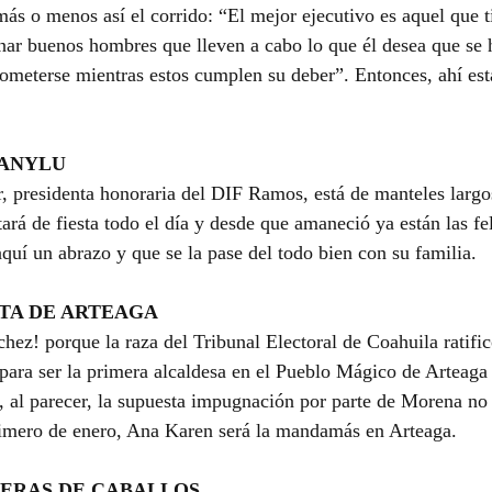
más o menos así el corrido: “El mejor ejecutivo es aquel que ti
onar buenos hombres que lleven a cabo lo que él desea que se 
rometerse mientras estos cumplen su deber”. Entonces, ahí está
 ANYLU
 presidenta honoraria del DIF Ramos, está de manteles largo
rá de fiesta todo el día y desde que amaneció ya están las fel
aquí un abrazo y que se la pase del todo bien con su familia.
TA DE ARTEAGA
hez! porque la raza del Tribunal Electoral de Coahuila ratific
para ser la primera alcaldesa en el Pueblo Mágico de Arteaga 
, al parecer, la supuesta impugnación por parte de Morena n
rimero de enero, Ana Karen será la mandamás en Arteaga.
RERAS DE CABALLOS