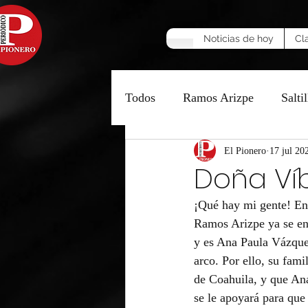
Noticias de hoy
Cl
Todos
Ramos Arizpe
Saltil
Manzana Caliente
El Pionero
17 jul 20
Opinió
Doña Víb
¡Qué hay mi gente! En 
Ramos Arizpe ya se enc
y es Ana Paula Vázquez
arco. Por ello, su fam
de Coahuila, y que Ana
se le apoyará para que 