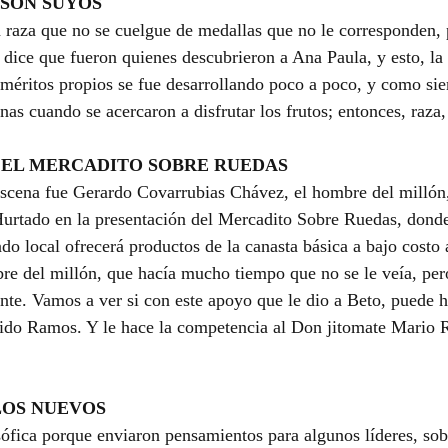
 SON SUYOS
la raza que no se cuelgue de medallas que no le corresponden
l dice que fueron quienes descubrieron a Ana Paula, y esto, la
r méritos propios se fue desarrollando poco a poco, y como si
as cuando se acercaron a disfrutar los frutos; entonces, raza,
 EL MERCADITO SOBRE RUEDAS
escena fue Gerardo Covarrubias Chávez, el hombre del millón
rtado en la presentación del Mercadito Sobre Ruedas, donde
o local ofrecerá productos de la canasta básica a bajo costo a
bre del millón, que hacía mucho tiempo que no se le veía, per
nte. Vamos a ver si con este apoyo que le dio a Beto, puede 
rido Ramos. Y le hace la competencia al Don jitomate Mario 
LOS NUEVOS
ófica porque enviaron pensamientos para algunos líderes, sob