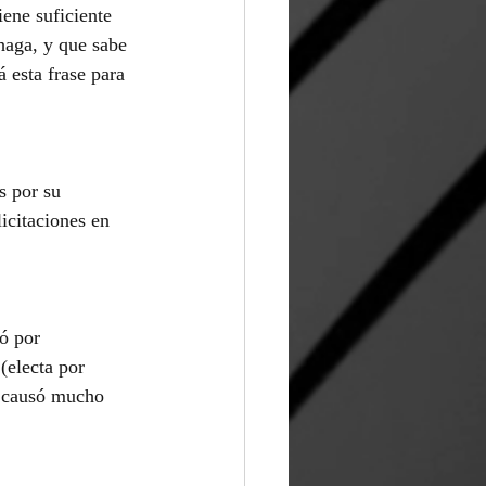
ene suficiente 
haga, y que sabe 
 esta frase para 
s por su 
icitaciones en 
ó por 
(electa por 
o causó mucho 