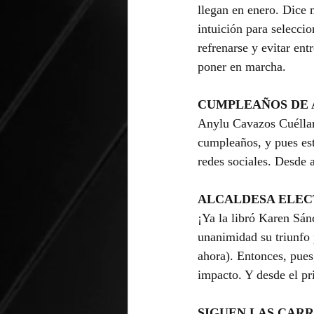
llegan en enero. Dice 
intuición para selecci
refrenarse y evitar ent
poner en marcha.
CUMPLEAÑOS DE
Anylu Cavazos Cuéllar,
cumpleaños, y pues esta
redes sociales. Desde 
ALCALDESA ELEC
¡Ya la libró Karen Sánc
unanimidad su triunfo 
ahora). Entonces, pues
impacto. Y desde el p
SIGUEN LAS CAR