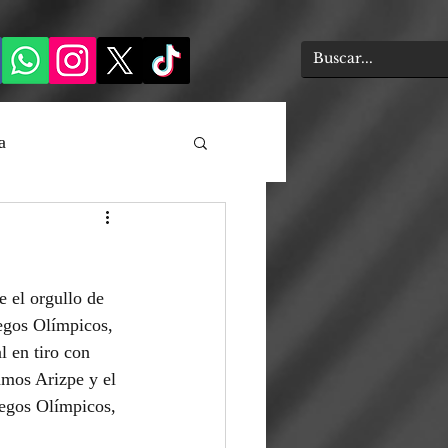
a
e el orgullo de 
egos Olímpicos, 
 en tiro con 
amos Arizpe y el 
uegos Olímpicos, 