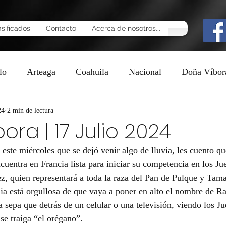
asificados
Contacto
Acerca de nosotros...
lo
Arteaga
Coahuila
Nacional
Doña Víbor
24
n
2 min de lectura
ora | 17 Julio 2024
este miércoles que se dejó venir algo de lluvia, les cuento qu
uentra en Francia lista para iniciar su competencia en los Ju
, quien representará a toda la raza del Pan de Pulque y Tamal
ilia está orgullosa de que vaya a poner en alto el nombre de R
 sepa que detrás de un celular o una televisión, viendo los J
se traiga “el orégano”.