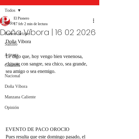
Todos
El Pionero
Todos
17 feb
2 min de lectura
Doña Víbora | 16 02 2026
Ramos Arizpe
Doña Vibora 
Saltillo
Arteaga
Le digo que, hoy vengo bien venenosa, 
chipote con sangre, sea chico, sea grande, 
Coahuila
sea amigo o sea enemigo.
Nacional
Doña Víbora
Manzana Caliente
Opinión
EVENTO DE PACO OROCIO
Pues resulta que este domingo pasado, el 