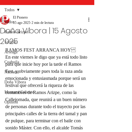
Todos
El Pionero
Todos
15 ago 2025
2 min de lectura
Doña Víbora | 15 Agosto
Ramos Arizpe
2025
Saltillo
RAMOS FEST ARRANCA HOY 
Arteaga
En este viernes le digo que ya está todo listo 
Coahuila
para que inicie hoy por la tarde el Ramos 
Fest, y obviamente pues toda la raza anda 
Nacional
emocionada y entusiasmada porque será un 
Doña Víbora
festival que ofrecerá la riqueza de las 
Manzana Caliente
costumbres de Ramos Arizpe, como la 
Callejornada, que reunirá a un buen número 
Opinión
de personas durante todo el trayecto por las 
principales calles de la tierra del tamal y pan 
de pulque, para terminar con el baile con 
sonido Máster. Con ello, el alcalde Tomás 