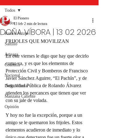
Todos
El Pionero
Todos
13 feb
2 min de lectura
DOÑA VÍBORA | 13 02 2026
Ramos Arizpe
FRIJOLES QUE MOVILIZAN
Saltillo
Arteaga
En este viernes le digo que hay que decirlo 
como va, y es que los elementos de 
Coahuila
Protección Civil y Bomberos de Francisco 
Nacional
Javier Sánchez Aguirre, “El Pachín”, y de 
Seguridad Pública de Rolando Álvarez 
Doña Víbora
atienden los percances que tienen que ver 
Manzana Caliente
con su jale de volada.
Opinión
Y hoy no fue la excepción, porque a un 
amigo se le quemaron los frijoles. Estos 
elementos acudieron de inmediato y lo 
único que detectaron fue un fuerte olor a 