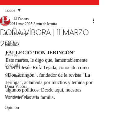
Todos
El Pionero
Todos
11 mar 2025
3 min de lectura
DOÑA VÍBORA | 11 MARZO
Ramos Arizpe
2025
Saltillo
FALLECIÓ ‘DON JERINGÓN’
Arteaga
Este martes, le digo que, lamentablemente 
Coahuila
falleció Jesús Ruíz Tejada, conocido como 
"Don Jeringón", fundador de la revista "La 
Nacional
Jeringa", aclamada por muchos y temida por 
Doña Víbora
algunos políticos. Desde aquí, nuestras 
Manzana Caliente
condolencias a la familia.
Opinión