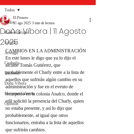
Todos
El Pionero
Todos
11 ago 2025
3 min de lectura
Doña Víbora | 11 Agosto
Ramos Arizpe
2025
Saltillo
CAMBIOS EN LA ADMINISTRACIÓN
Arteaga
En este lunes le digo que ya lo dijo el 
Coahuila
alcalde Tomás Gutiérrez, que 
probablemente el Charly entre a la lista de 
Nacional
aquellos que sufrirán algún cambio en su 
Doña Víbora
administración y fue en el evento de 
Manzana Caliente
recarpeteo en la colonia Analco, donde el 
edil solicitó la presencia del Charly, quien 
Opinión
no estaba presente, y así lo dijo que 
probablemente, al igual que otros 
funcionarios, entraba a la lista de aquellos 
que sufrirán cambios.