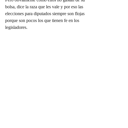
bolsa, dice la raza que les vale y por eso las 
elecciones para diputados siempre son flojas 
porque son pocos los que tienen fe en los 
legisladores.
RECONOCIMIENTO A 
LEGISLADORES
Y también hay que reconocer que hay unos 
que sí chambean, como Álvaro Moreira, 
que 24/7 anda apoyando a la raza en 
colonias y en todo su distrito.
TRABAJO EN ECOLOGÍA
Al igual que el del Verde Ecologista Jorge 
Valdés, que todas sus iniciativas han pasado 
y todas ellas en favor de la ecología y del 
bienestar de la raza, entonces hay que 
decirlo, que por unos cuantos se queman 