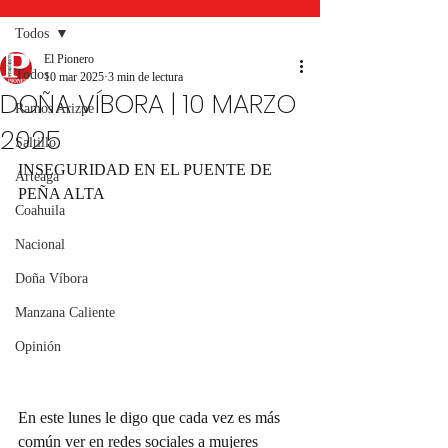
Todos
El Pionero
Todos
10 mar 2025
3 min de lectura
DOÑA VÍBORA | 10 MARZO
Ramos Arizpe
2025
Saltillo
INSEGURIDAD EN EL PUENTE DE 
Arteaga
PEÑA ALTA  
Coahuila
Nacional
Doña Víbora
Manzana Caliente
Opinión
En este lunes le digo que cada vez es más 
común ver en redes sociales a mujeres 