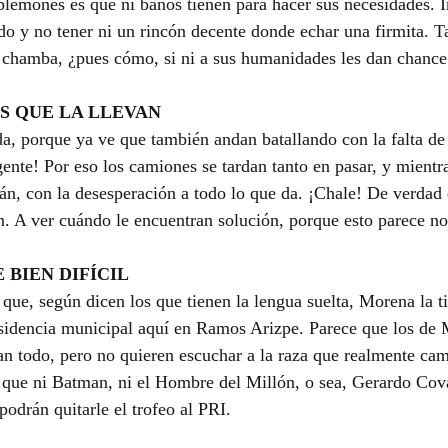
blemones es que ni baños tienen para hacer sus necesidades. 
o y no tener ni un rincón decente donde echar una firmita. Ta
a chamba, ¿pues cómo, si ni a sus humanidades les dan chance
S QUE LA LLEVAN
a, porque ya ve que también andan batallando con la falta de 
ente! Por eso los camiones se tardan tanto en pasar, y mientra
tán, con la desesperación a todo lo que da. ¡Chale! De verdad 
n. A ver cuándo le encuentran solución, porque esto parece no 
 BIEN DIFÍCIL
 que, según dicen los que tienen la lengua suelta, Morena la ti
esidencia municipal aquí en Ramos Arizpe. Parece que los de 
an todo, pero no quieren escuchar a la raza que realmente cam
í que ni Batman, ni el Hombre del Millón, o sea, Gerardo Cova
podrán quitarle el trofeo al PRI.