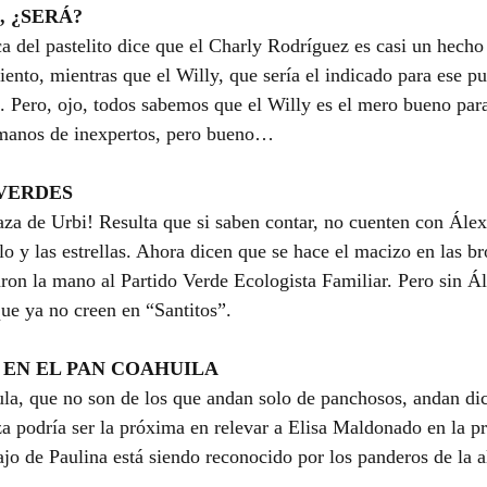
, ¿SERÁ?
a del pastelito dice que el Charly Rodríguez es casi un hecho 
ento, mientras que el Willy, que sería el indicado para ese pu
a. Pero, ojo, todos sabemos que el Willy es el mero bueno para
manos de inexpertos, pero bueno…
VERDES
raza de Urbi! Resulta que si saben contar, no cuenten con Álex
lo y las estrellas. Ahora dicen que se hace el macizo en las b
ron la mano al Partido Verde Ecologista Familiar. Pero sin Ále
ue ya no creen en “Santitos”.
 EN EL PAN COAHUILA
ula, que no son de los que andan solo de panchosos, andan di
a podría ser la próxima en relevar a Elisa Maldonado en la pr
bajo de Paulina está siendo reconocido por los panderos de la a