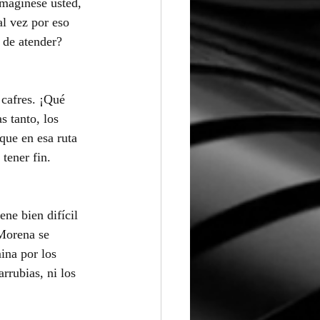
Imagínese usted, 
l vez por eso 
 de atender?
cafres. ¡Qué 
s tanto, los 
que en esa ruta 
tener fin.
ene bien difícil 
Morena se 
ina por los 
rrubias, ni los 