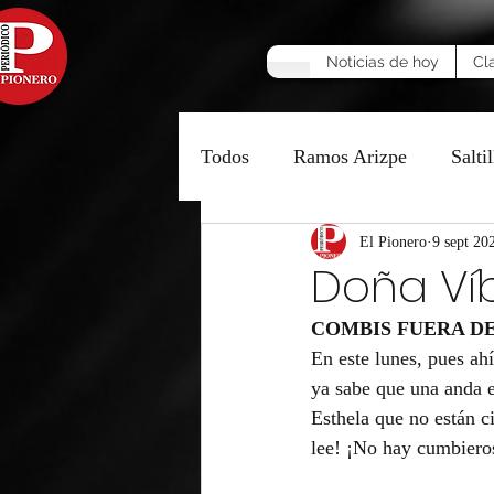
Noticias de hoy
Cl
Todos
Ramos Arizpe
Saltil
Manzana Caliente
El Pionero
9 sept 20
Opinió
Doña Ví
COMBIS FUERA D
En este lunes, pues ah
ya sabe que una anda e
Esthela que no están c
lee! ¡No hay cumbieros