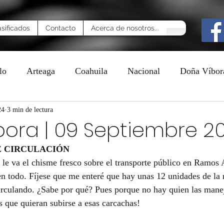
asificados
Contacto
Acerca de nosotros...
lo
Arteaga
Coahuila
Nacional
Doña Víbor
24
n
3 min de lectura
bora | 09 Septiembre 2
E CIRCULACIÓN
í le va el chisme fresco sobre el transporte público en Ramos 
n todo. Fíjese que me enteré que hay unas 12 unidades de la 
irculando. ¿Sabe por qué? Pues porque no hay quien las manej
 que quieran subirse a esas carcachas!