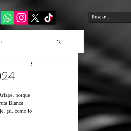
a
024
Arizpe, porque 
ruta Blanca 
e, ¡sí, como lo 