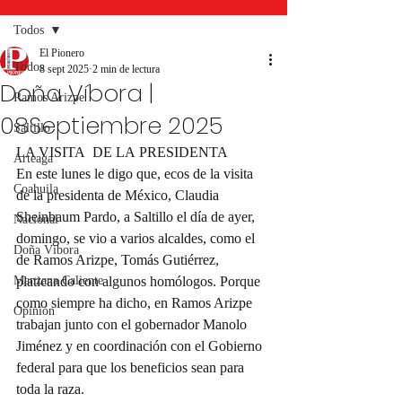
Todos
El Pionero
Todos
8 sept 2025
2 min de lectura
Doña Víbora |
Ramos Arizpe
08Septiembre 2025
Saltillo
LA VISITA  DE LA PRESIDENTA
Arteaga
En este lunes le digo que, ecos de la visita 
Coahuila
de la presidenta de México, Claudia 
Sheinbaum Pardo, a Saltillo el día de ayer, 
Nacional
domingo, se vio a varios alcaldes, como el 
Doña Víbora
de Ramos Arizpe, Tomás Gutiérrez, 
Manzana Caliente
platicando con algunos homólogos. Porque 
como siempre ha dicho, en Ramos Arizpe 
Opinión
trabajan junto con el gobernador Manolo 
Jiménez y en coordinación con el Gobierno 
federal para que los beneficios sean para 
toda la raza.