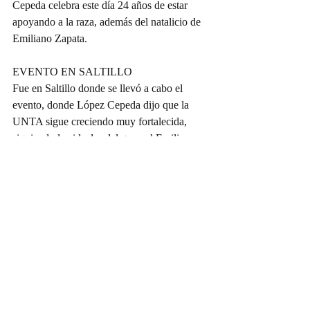
Cepeda celebra este día 24 años de estar 
apoyando a la raza, además del natalicio de 
Emiliano Zapata.
EVENTO EN SALTILLO
Fue en Saltillo donde se llevó a cabo el 
evento, donde López Cepeda dijo que la 
UNTA sigue creciendo muy fortalecida, 
siguiendo los ideales del general Emiliano 
Zapata. Amonos.
Doña Víbora
Entradas recientes
Ver todo