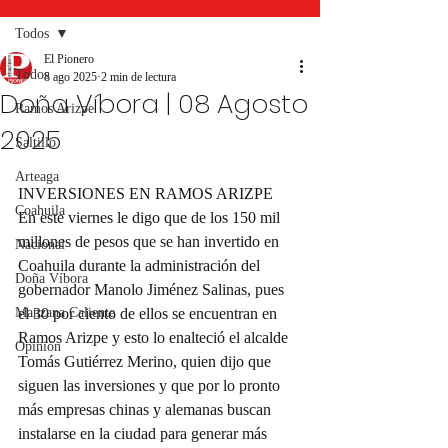
Todos
El Pionero
Todos
8 ago 2025
2 min de lectura
Doña Víbora | 08 Agosto
Ramos Arizpe
2025
Saltillo
Arteaga
INVERSIONES EN RAMOS ARIZPE
Coahuila
En este viernes le digo que de los 150 mil 
millones de pesos que se han invertido en 
Nacional
Coahuila durante la administración del 
Doña Víbora
gobernador Manolo Jiménez Salinas, pues 
Manzana Caliente
el 30 por ciento de ellos se encuentran en 
Ramos Arizpe y esto lo enalteció el alcalde 
Opinión
Tomás Gutiérrez Merino, quien dijo que 
siguen las inversiones y que por lo pronto 
más empresas chinas y alemanas buscan 
instalarse en la ciudad para generar más 