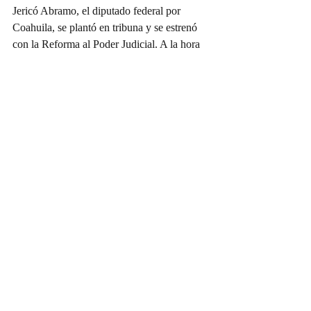
Jericó Abramo, el diputado federal por 
Coahuila, se plantó en tribuna y se estrenó 
con la Reforma al Poder Judicial. A la hora 
que canta el gallo, salió a criticar a los que 
votaron en contra de esta reforma, diciendo 
que no debía concretarse. Así es como 
Jericó se mantiene en la jugada política.
Doña Víbora
Entradas recientes
Ver todo