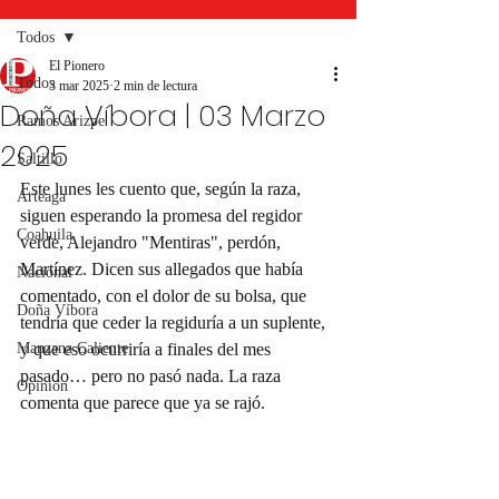
Todos
El Pionero
Todos
3 mar 2025
2 min de lectura
Doña Víbora | 03 Marzo
Ramos Arizpe
2025
Saltillo
Este lunes les cuento que, según la raza, 
Arteaga
siguen esperando la promesa del regidor 
Coahuila
verde, Alejandro "Mentiras", perdón, 
Martínez. Dicen sus allegados que había 
Nacional
comentado, con el dolor de su bolsa, que 
Doña Víbora
tendría que ceder la regiduría a un suplente, 
Manzana Caliente
y que eso ocurriría a finales del mes 
pasado… pero no pasó nada. La raza 
Opinión
comenta que parece que ya se rajó.