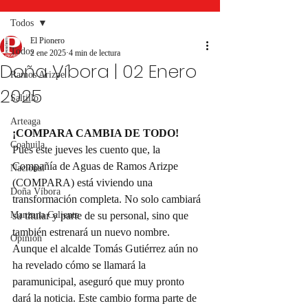
Todos
El Pionero
Todos
2 ene 2025
4 min de lectura
Doña Víbora | 02 Enero
Ramos Arizpe
2025
Saltillo
Arteaga
¡COMPARA CAMBIA DE TODO!
Coahuila
Pues este jueves les cuento que, la 
Compañía de Aguas de Ramos Arizpe 
Nacional
(COMPARA) está viviendo una 
Doña Víbora
transformación completa. No solo cambiará 
Manzana Caliente
su titular y parte de su personal, sino que 
también estrenará un nuevo nombre. 
Opinión
Aunque el alcalde Tomás Gutiérrez aún no 
ha revelado cómo se llamará la 
paramunicipal, aseguró que muy pronto 
dará la noticia. Este cambio forma parte de 