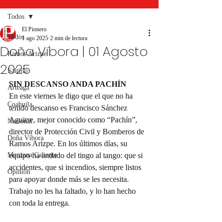
Todos
El Pionero
Todos
1 ago 2025
2 min de lectura
Doña Víbora | 01 Agosto
Ramos Arizpe
2025
Saltillo
SIN DESCANSO ANDA PACHÍN
Arteaga
En este viernes le digo que el que no ha 
Coahuila
tenido descanso es Francisco Sánchez 
Aguirre, mejor conocido como “Pachín”, 
Nacional
director de Protección Civil y Bomberos de 
Doña Víbora
Ramos Arizpe. En los últimos días, su 
Manzana Caliente
equipo ha andado del tingo al tango: que si 
accidentes, que si incendios, siempre listos 
Opinión
para apoyar donde más se les necesita. 
Trabajo no les ha faltado, y lo han hecho 
con toda la entrega.